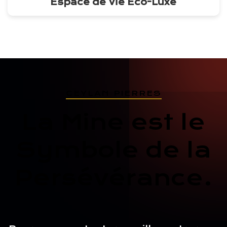
Espace de Vie Éco-Luxe
CEYLAN PIERRES
La Mine est le
Symbole de la
Persévérance.