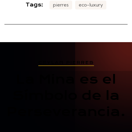
Tags:
pierres
eco-luxury
CEYLAN PIERRES
La Mina es el
Símbolo de la
Perseverancia.